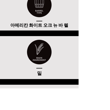
____
아메리칸 화이트 오크 뉴 바 렐
____
밀