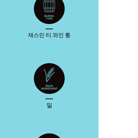
____
재스민 티 와인 통
____
밀