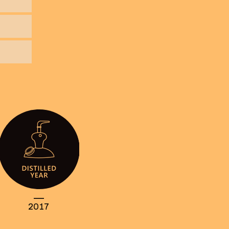
____
2017