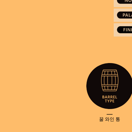
____
꿀 와인 통