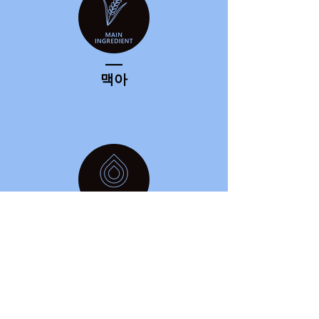
____
맥아
____
55.1%