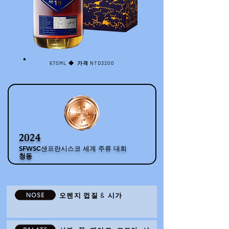
670ML
◆ 가격
NTD3200
2024
SFWSC샌프란시스코 세계 주류 대회
청동
오렌지 껍질 & 시가