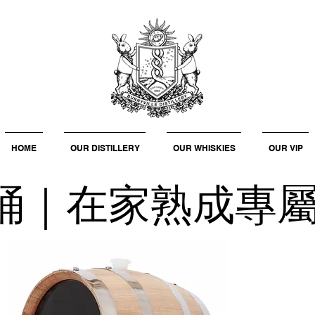
HOME
OUR DISTILLERY
OUR WHISKIES
OUR VIP
桶｜在家熟成專